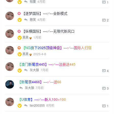
枯萎
4月前
1
【逐梦国际】—✅—全新模式
憨笑
4月前
2
【纵横国际】—✅—无限代新风口
黑黑
1月前
【NG旗下2025顶级神盘】—✅—国际人归宿
黑黑
2025-4-8
【澳门新葡京445】—✅—注册送445
灰大狼
7月前
4
【新葡京4466】—✅—送66
灰大狼
7月前
3
【U体育】—✅—新人100+100
fan200355
8月前
1